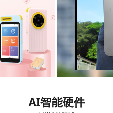
AI智能硬件
AI SMART HARDWARE